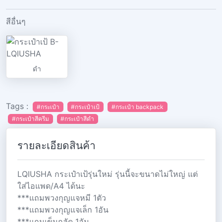
สีอื่นๆ
ดำ
Tags :
#กระเป๋า
#กระเป๋าเป้
#กระเป๋า backpack
#กระเป๋าสีครีม
#กระเป๋าสีดำ
รายละเอียดสินค้า
LQIUSHA กระเป๋าเป้รุ่นใหม่ รุ่นนี้จะขนาดไม่ใหญ่ แต่
ใส่ไอแพด/A4 ได้นะ
***แถมพวงกุญแจหมี 1ตัว
***แถมพวงกุญแจเล็ก 1อัน
***แถมเข็มกลัด 1อัน