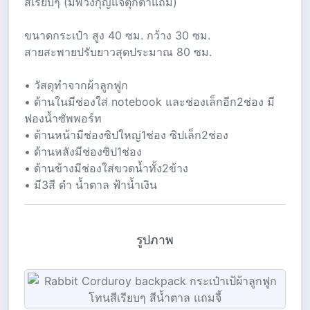
สีเรียบๆ (มีพวงกุญแจตุ๊กตาแถม)
ขนาดกระเป๋า สูง 40 ซม. กว้าง 30 ซม.
สายสะพายปรับยาวสุดประมาณ 80 ซม.
• วัสดุทำจากผ้าลูกฟูก
• ด้านในมีช่องใส่ notebook และช่องเล็กอีก2ช่อง มี
ฟองน้ำซัพพอร์ท
• ด้านหน้ามีช่องซิปใหญ่1ช่อง ซิปเล็ก2ช่อง
• ด้านหลังมีช่องซิป1ช่อง
• ด้านข้างมีช่องใส่ขวดน้ำทั้ง2ข้าง
• มี3สี ดำ น้ำตาล ฟ้าน้ำเงิน
รูปภาพ