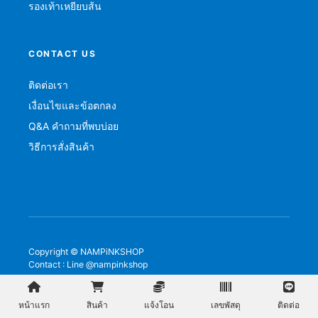
รองเท้าเหยียบส้น
CONTACT US
ติดต่อเรา
เงื่อนไขและข้อตกลง
Q&A คำถามที่พบบ่อย
วิธีการสั่งสินค้า
Copyright © NAMPiNKSHOP
Contact : Line @nampinkshop
หน้าแรก
สินค้า
แจ้งโอน
เลขพัสดุ
ติดต่อ
เว็บไซต์นี้ใช้คุกกี้
ยอมรับ
ปฏิเสธ